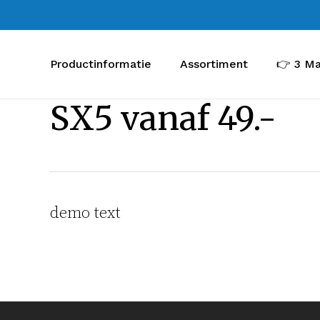
Skip
to
main
Productinformatie
Assortiment
👉 3 Ma
content
SX5 vanaf 49.-
demo text