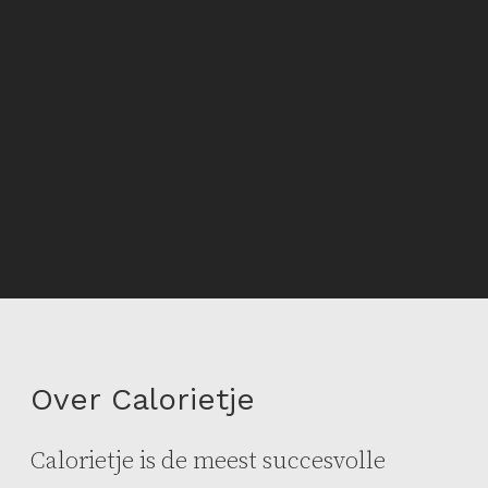
Over Calorietje
Calorietje is de meest succesvolle